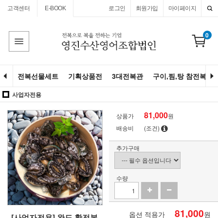
고객센터
E-BOOK
로그인
회원가입
마이페이지
0
전복선물세트
기획상품전
3대전복관
구이,찜,탕 참전복
사업자전용
81,000
상품가
원
배송비
(조건)
추가구매
수량
81,000
옵션 적용가
원
[사업자전용] 완도 활전복