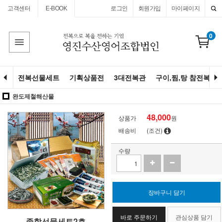
고객센터
E-BOOK
로그인
회원가입
마이페이지
0
전복선물세트
기획상품전
3대전복관
구이,찜,탕 참전복
완도제철해산물
48,000
상품가
원
배송비
(조건)
수량
장바구니 담기
바로 주문하기
관심상품 담기
종합선물세트2호