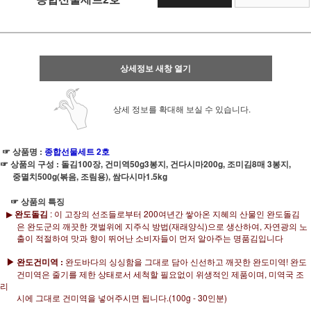
상세정보 새창 열기
상세 정보를 확대해 보실 수 있습니다.
☞ 상품명 :
종합선물세트 2
호
☞ 상품의 구성 : 돌김100장, 건미역50g3
봉지, 건다시마200g, 조미김8매 3봉지,
중멸치500g
(볶음, 조림용), 쌈다시마1.5kg
☞ 상품의 특징
▶
완도돌김
: 이 고장의 선조들로부터 200여년간 쌓아온 지혜의 산물인 완도돌김
은 완도군의 깨끗한 갯벌위에 지주식 방법(재래양식)으로 생산하여, 자연광의 노
출이 적절하여 맛과 향이 뛰어난 소비자들이 먼저 알아주는 명품김입니다
▶ 완도건미역 :
완도바다의 싱싱함을 그대로 담아 신선하고 깨끗한 완도미역! 완도
건미역은 줄기를 제한 상태로서 세척할 필요없이 위생적인 제품이며, 미역국 조
리
시에 그대로 건미역을 넣어주시면 됩니다.(100g - 30인분)