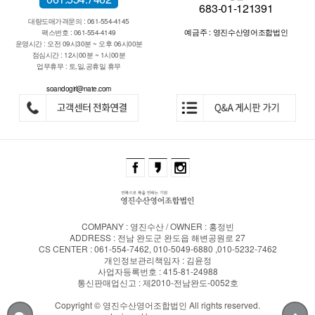
683-01-121391
대량도매가격문의 : 061-554-4145
예금주 : 영진수산영어조합법인
팩스번호 : 061-554-4149
운영시간 : 오전 09시30분 ~ 오후 06시00분
점심시간 : 12시00분 ~ 1시00분
업무휴무 : 토,일,공휴일 휴무
soandogirl@nate.com
COMPANY : 영진수산 / OWNER : 홍정빈
ADDRESS : 전남 완도군 완도읍 해변공원로 27
CS CENTER : 061-554-7462, 010-5049-6880 ,010-5232-7462
개인정보관리책임자 : 김윤정
사업자등록번호 : 415-81-24988
통신판매업신고 : 제2010-전남완도-0052호
Copyright © 영진수산영어조합법인 All rights reserved.