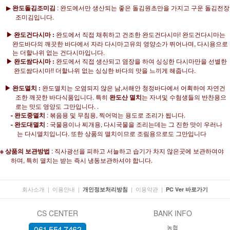
▶
완도돌김조미김
: 완도에서만 생산되는 좋은 돌김원초만을 가지고 구운 돌김전장
조미김입니다.
▶ 완도건다시마 :
완도에서 직접 채취하고 건조한 완도건다시마! 완도건다시마는
완도바다의 깨끗한 바다에서 자라 다시마고유의 영양소가 뛰어나며, 다시용으로
는 더할나위 없는 건다시마입니다.
▶ 완도쌈다시마 :
완도에서 직접 생산되고 염장을 하여 싱싱한 다시마만을 선별한
완도쌈다시마!! 더할나위 없는 싱싱한 바다의 맛을 느끼게 해줍니다.
▶ 완도멸치 :
완도멸치는 오염되지 않은 남,서해안 청정바다에서 어획하여 자연건
조한 깨끗한 바다식품입니다. 특히
완도산 멸치
는 자녀및 수험생들의 반찬용으
로는 맛도 영양도 그만입니다. .
- 완도중멸치
: 볶음용 및 무침용, 찍어먹는 용도로 조리가 됩니다.
- 완도대멸치
: 국물용이나 찌개용, 다시국물을 조리는데는 그 진한 맛이 우러나
는 다시멸치입니다. 또한 상품의 멸치이므로 조림용으로도 그만입니다
※ 상품의 보관방법
: 직사광선을 피하고 서늘하고 습기가 차지 않은곳에 보관하여야
하며, 특히 멸치는 받는 즉시 냉동보관하셔야 합니다.
회사소개
|
이용안내
|
|
이용약관
|
개인정보처리방침
PC Ver 바로가기
CS CENTER
BANK INFO
농협
061.554.7462