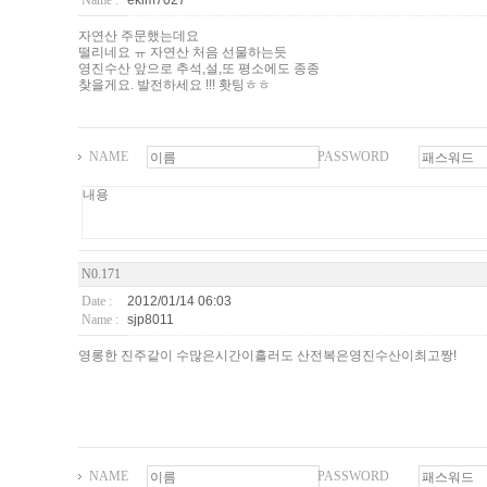
Name :
ekim7027
자연산 주문했는데요
떨리네요 ㅠ 자연산 처음 선물하는듯
영진수산 앞으로 추석,설,또 평소에도 종종
찾을게요. 발전하세요 !!! 홧팅ㅎㅎ
NAME
PASSWORD
N0.171
Date :
2012/01/14 06:03
Name :
sjp8011
영롱한 진주같이 수많은시간이흘러도 산전복은영진수산이최고짱!
NAME
PASSWORD