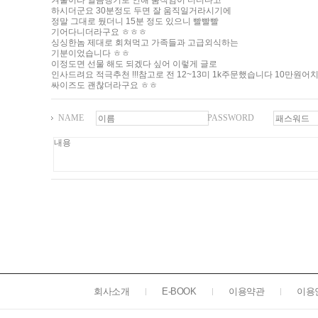
겨울이라 얼음냉기로 인해 움직임이 더디다고
하시더군요 30분정도 두면 잘 움직일거라시기에
정말 그대로 뒀더니 15분 정도 있으니 빨빨빨
기어다니더라구요 ㅎㅎㅎ
싱싱한놈 제대로 회쳐먹고 가족들과 고급외식하는
기분이었습니다 ㅎㅎ
이정도면 선물 해도 되겠다 싶어 이렇게 글로
인사드려요 적극추천 !!!참고로 전 12~13미 1k주문했습니다 10만원어
싸이즈도 괜찮더라구요 ㅎㅎ
NAME
PASSWORD
회사소개
E-BOOK
이용약관
이용