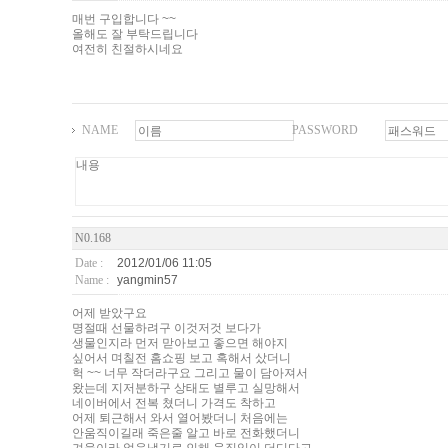
매번 구입합니다 ~~
올해도 잘 부탁드립니다
여전히 친절하시네요
NAME
PASSWORD
N0.168
Date :
2012/01/06 11:05
Name :
yangmin57
어제 받았구요
명절때 선물하려구 이것저것 보다가
생물인지라 먼저 맏아보고 좋으면 해야지
싶어서 며칠전 홈쇼핑 보고 혹해서 샀더니
헉 ~~ 너무 작더라구요 그리고 물이 담아져서
왔는데 지저분하구 상태도 별루고 실망해서
네이버에서 전복 쳤더니 가격도 착하고
어제 퇴근해서 와서 열어봤더니 처음에는
안움직이길래 죽은줄 알고 바로 전화했더니