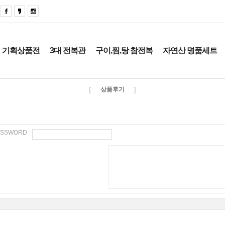
기획상품전
3대 전복관
구이,찜,탕 참전복
자연산 명품세트
[
]
상품후기
ASSWORD