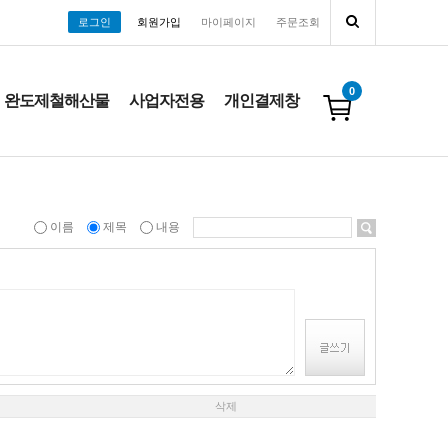
로그인
회원가입
마이페이지
주문조회
0
완도제철해산물
사업자전용
개인결제창
이름
제목
내용
삭제