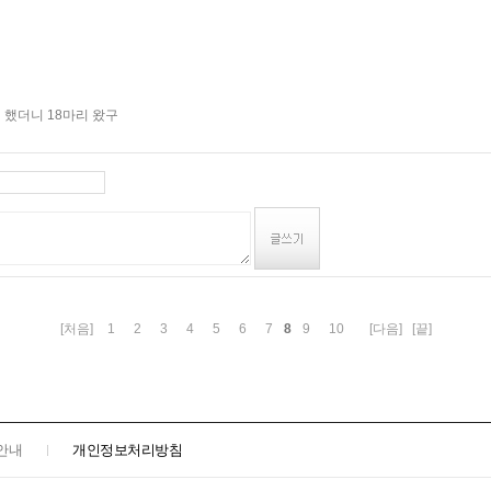
치 했더니 18마리 왔구
8
[처음]
1
2
3
4
5
6
7
9
10
[다음]
[끝]
안내
개인정보처리방침