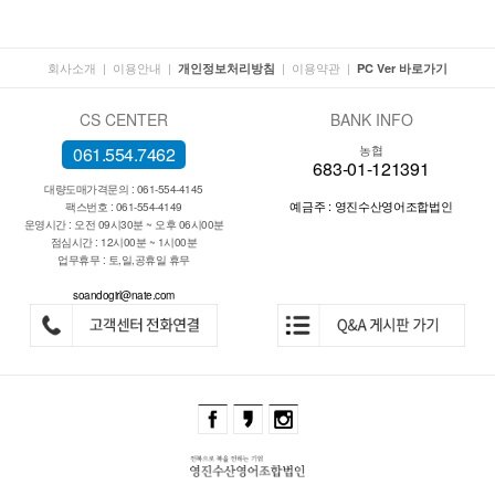
회사소개
|
이용안내
|
|
이용약관
|
개인정보처리방침
PC Ver 바로가기
CS CENTER
BANK INFO
농협
061.554.7462
683-01-121391
대량도매가격문의 : 061-554-4145
예금주 : 영진수산영어조합법인
팩스번호 : 061-554-4149
운영시간 : 오전 09시30분 ~ 오후 06시00분
점심시간 : 12시00분 ~ 1시00분
업무휴무 : 토,일,공휴일 휴무
soandogirl@nate.com