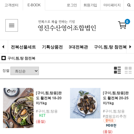
고객센터
E-BOOK
로그인
회원가입
마이페이지
0
전복선물세트
기획상품전
3대전복관
구이,찜,탕 참전복
구이,찜,탕 참전복
정렬
[구이,찜,탕용]완
[구이,찜,탕용]완
도 활전복 18-20
도 활전복 20-25
미/1kg
미/1kg
#구이,찜,탕용
#구이,찜,탕용
#캠핑요리추천
(품절)
(품절)