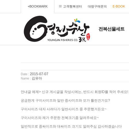
+BOOKMARK
고객행복센터
대량구매문의
E-BOOK
전복선물세트
2015-07-07
Date :
김유아
Name :
안내글 예제> 신규 게시글을 작성시에는, 반드시 회원ID를 적어 주세요!
궁금한게 구이사이즈와 일반 중사이즈와 모가 틀린건가요?
구이사이즈 대자 사려다가 일반사이즈 중 주문했거든요~
구이사이즈와 제가 주문한 전복크기좀 알려주세요~
일반적으로 중싸이즈와 대싸이즈 크기도 알려주심 감사하겠습니다