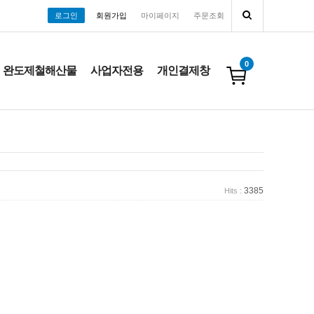
로그인
회원가입
마이페이지
주문조회
0
완도제철해산물
사업자전용
개인결제창
3385
Hits :