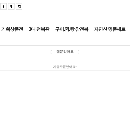
기획상품전
3대 전복관
구이,찜,탕 참전복
자연산 명품세트
[
]
질문있어요
지금주문했어요~