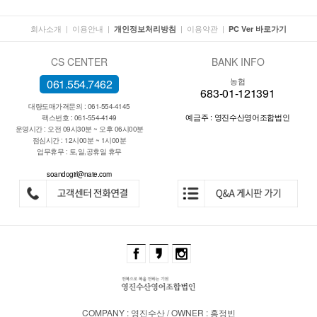
회사소개
|
이용안내
|
|
이용약관
|
개인정보처리방침
PC Ver 바로가기
CS CENTER
BANK INFO
농협
061.554.7462
683-01-121391
대량도매가격문의 : 061-554-4145
예금주 : 영진수산영어조합법인
팩스번호 : 061-554-4149
운영시간 : 오전 09시30분 ~ 오후 06시00분
점심시간 : 12시00분 ~ 1시00분
업무휴무 : 토,일,공휴일 휴무
soandogirl@nate.com
COMPANY : 영진수산 / OWNER : 홍정빈